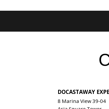
Skip
to
content
DOCASTAWAY EXPE
8 Marina View 39-04
Asia Square Tower