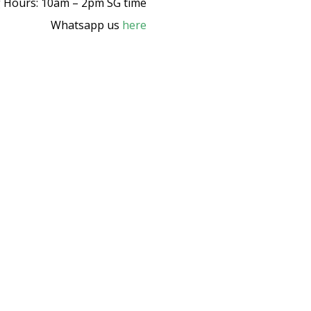
 Hours: 10am – 2pm SG time
Whatsapp us
here